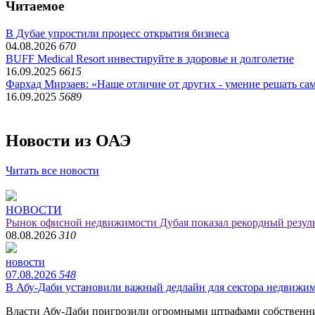
Читаемое
В Дубае упростили процесс открытия бизнеса
04.08.2026
670
BUFF Medical Resort инвестируйте в здоровье и долголетие
16.09.2025
6615
Фархад Мирзаев: «Наше отличие от других - умение решать с
16.09.2025
5689
Новости из ОАЭ
Читать все новости
НОВОСТИ
Рынок офисной недвижимости Дубая показал рекордный резуль
08.08.2026
310
новости
07.08.2026
548
В Абу-Даби установили важный дедлайн для сектора недвижи
Власти Абу-Даби пригрозили огромными штрафами собственн