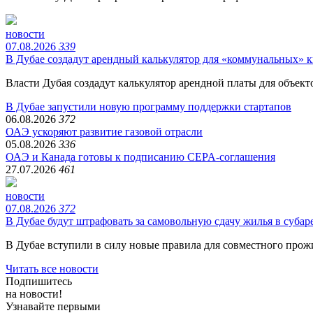
новости
07.08.2026
339
​В Дубае создадут арендный калькулятор для «коммунальных» 
Власти Дубая создадут калькулятор арендной платы для объек
В Дубае запустили новую программу поддержки стартапов
06.08.2026
372
​ОАЭ ускоряют развитие газовой отрасли
05.08.2026
336
ОАЭ и Канада готовы к подписанию CEPA-соглашения
27.07.2026
461
новости
07.08.2026
372
​В Дубае будут штрафовать за самовольную сдачу жилья в субар
В Дубае вступили в силу новые правила для совместного про
Читать все новости
Подпишитесь
на новости!
Узнавайте первыми