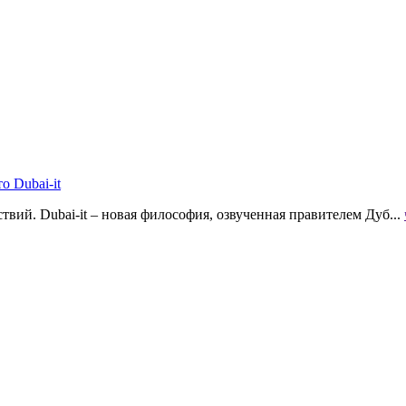
о Dubai-it
твий. Dubai-it – новая философия, озвученная правителем Дуб...