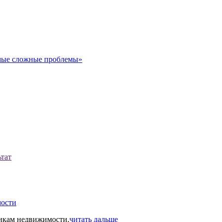
амые сложные проблемы»
тат
мости
икам недвижимости.
читать дальше