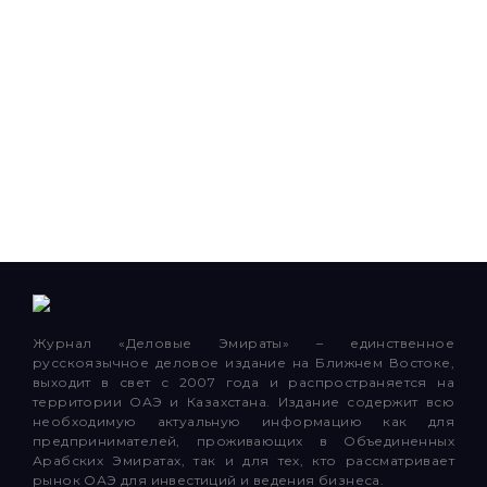
Журнал «Деловые Эмираты» – единственное
русскоязычное деловое издание на Ближнем Востоке,
выходит в свет с 2007 года и распространяется на
территории ОАЭ и Казахстана. Издание содержит всю
необходимую актуальную информацию как для
предпринимателей, проживающих в Объединенных
Арабских Эмиратах, так и для тех, кто рассматривает
рынок ОАЭ для инвестиций и ведения бизнеса.